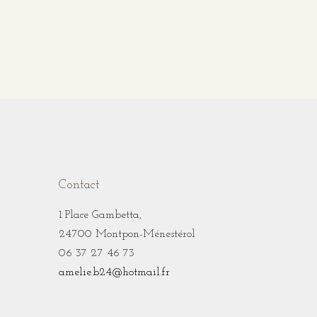
Contact
1 Place Gambetta,
24700 Montpon-Ménestérol
06 37 27 46 73
amelie.b24@
hotmail.fr