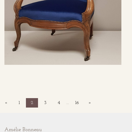
«
1
2
3
4
...
16
»
Amélie Bonneau