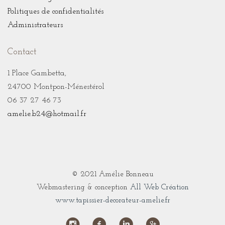
Politiques de confidentialités
Administrateurs
Contact
1 Place Gambetta,
24700 Montpon-Ménestérol
06 37 27 46 73
amelie.b24@
hotmail.fr
© 2021 Amélie Bonneau
Webmastering & conception
All Web Création
www.tapissier-decorateur-amelie.fr